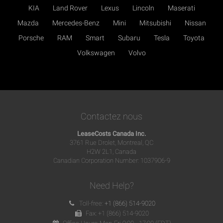
KIA
Land Rover
Lexus
Lincoln
Maserati
Mazda
Mercedes-Benz
Mini
Mitsubishi
Nissan
Porsche
RAM
Smart
Subaru
Tesla
Toyota
Volkswagen
Volvo
Contactez nous
LeaseCosts Canada Inc.
3761 Rue Drolet, Montreal, QC
H2W 2L1, Canada
Canadian Corporation Number: 1037906-9
Need Help?
Toll-free:
+1 (866) 514-9020
Fax: +1 (866) 514-9020