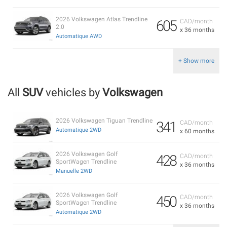
2026 Volkswagen Atlas Trendline
605
CAD/month
2.0
x 36 months
Automatique AWD
+ Show more
All
SUV
vehicles by
Volkswagen
2026 Volkswagen Tiguan Trendline
341
CAD/month
Automatique 2WD
x 60 months
2026 Volkswagen Golf
428
CAD/month
SportWagen Trendline
x 36 months
Manuelle 2WD
2026 Volkswagen Golf
450
CAD/month
SportWagen Trendline
x 36 months
Automatique 2WD