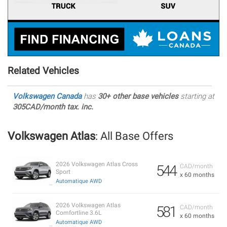
Related Vehicles
Volkswagen Canada
has
30+ other base vehicles
starting at
305CAD/month tax. inc.
Volkswagen Atlas
: All Base Offers
2026 Volkswagen Atlas Cross
544
CAD/month
Sport
x 60 months
Automatique AWD
2026 Volkswagen Atlas
581
CAD/month
Comfortline 3.6L
x 60 months
Automatique AWD