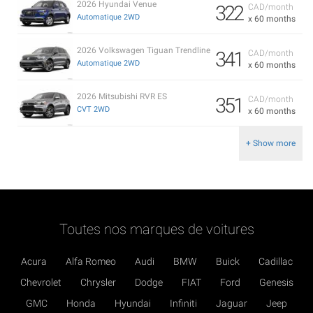
2026 Hyundai Venue
322
CAD/month
Automatique 2WD
x 60 months
2026 Volkswagen Tiguan Trendline
341
CAD/month
Automatique 2WD
x 60 months
2026 Mitsubishi RVR ES
351
CAD/month
CVT 2WD
x 60 months
+ Show more
Toutes nos marques de voitures
Acura
Alfa Romeo
Audi
BMW
Buick
Cadillac
Chevrolet
Chrysler
Dodge
FIAT
Ford
Genesis
GMC
Honda
Hyundai
Infiniti
Jaguar
Jeep