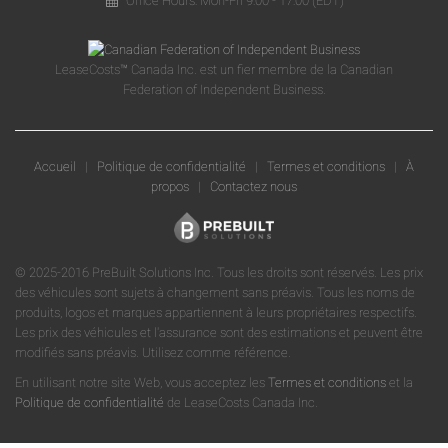
Office Hours: Mon-Fri 9:00 - 17:00 (EDT)
LeaseCosts™ Canada Inc. est un fier membre de la Canadian
Federation of Independent Business.
Accueil
|
Politique de confidentialité
|
Termes et conditions
|
À
propos
|
Contactez nous
© 2025-2016 PreBuilt Solutions Inc. Tous les droits sont réservés. Les prix
des véhicules sont sujets à changement sans préavis. Tous les noms de
produits, logos et marques appartiennent à leurs propriétaires respectifs.
Les prix des véhicules et l'assurance sont des estimations et peuvent être
modifiés sans préavis. Utilisez comme référence.
En utilisant notre site Web, vous acceptez les
Termes et conditions
et la
Politique de confidentialité
de LeaseCosts Canada Inc.