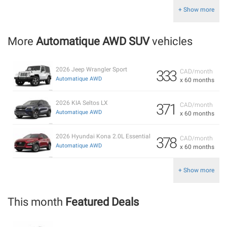
+ Show more
More
Automatique AWD SUV
vehicles
2026 Jeep Wrangler Sport
333
CAD/month
Automatique AWD
x 60 months
2026 KIA Seltos LX
371
CAD/month
Automatique AWD
x 60 months
2026 Hyundai Kona 2.0L Essential
378
CAD/month
Automatique AWD
x 60 months
+ Show more
This month
Featured Deals