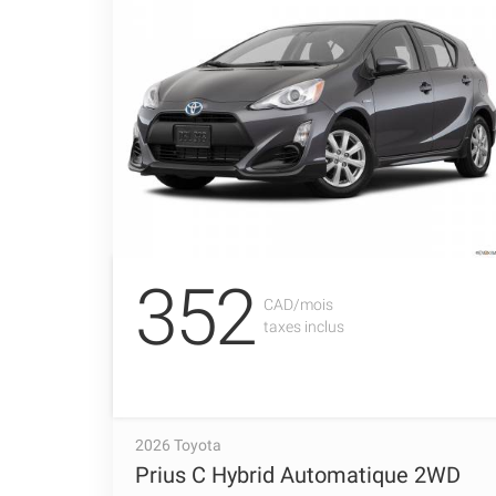
352
CAD/mois
taxes inclus
2026 Toyota
Prius C Hybrid Automatique 2WD