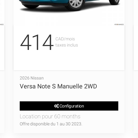
414
CAD/mois
taxes inclus
2026 Nissan
Versa Note S Manuelle 2WD
Configuration
Location pour 60 months
Offre disponible du 1 au 30 2023.