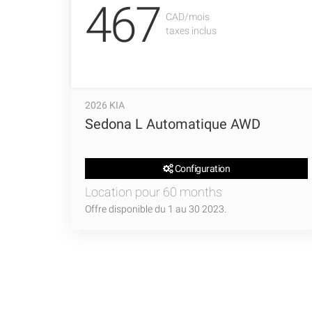
467
CAD/mois
taxes inclus
2026 KIA
Sedona L Automatique AWD
Configuration
Location pour 60 months
Offre disponible du 1 au 30 2023.