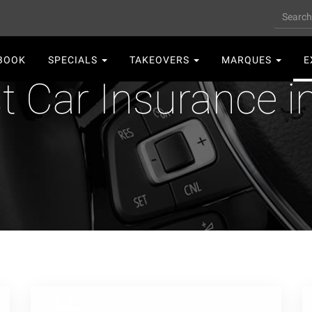
Search
n
BOOK
SPECIALS
TAKEOVERS
MARQUES
E
gation
t Car Insurance i