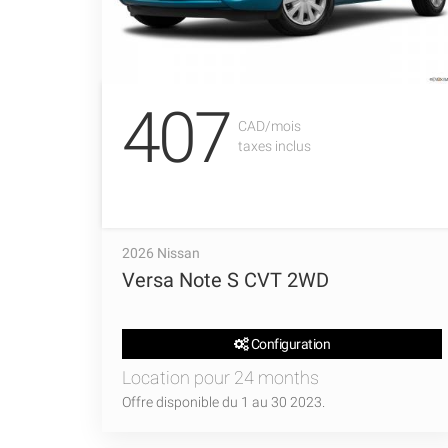
407
CAD/mois
taxes inclus
2026 Nissan
Versa Note S CVT 2WD
Configuration
Location pour 24 months
Offre disponible du 1 au 30 2023.