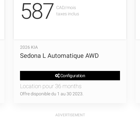
587
CAD/mois
taxes inclus
2026 KIA
Sedona L Automatique AWD
Configuration
Location pour 36 months
Offre disponible du 1 au 30 2023.