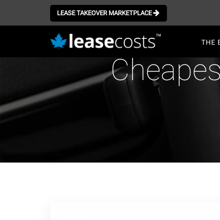
Aller
au
LEASE TAKEOVER MARKETPLACE
contenu
Mai
principal
THE 
navi
Cheapes