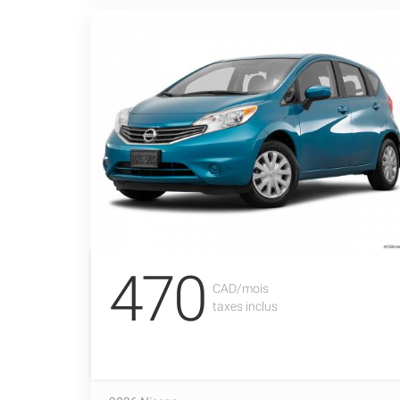
470
CAD/mois
taxes inclus