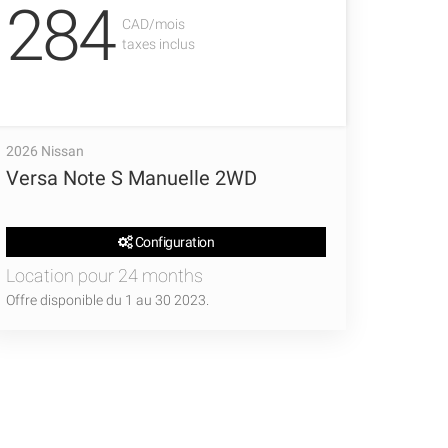
284
CAD/mois
taxes inclus
2026 Nissan
Versa Note S Manuelle 2WD
Configuration
Location pour 24 months
Offre disponible du 1 au 30 2023.