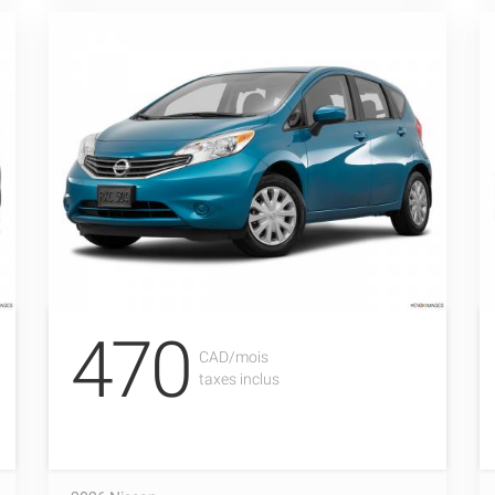
470
CAD/mois
taxes inclus