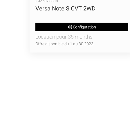
2026 Nissan
Versa Note S CVT 2WD
Configuration
Location pour 36 months
Offre disponible du 1 au 30 2023.