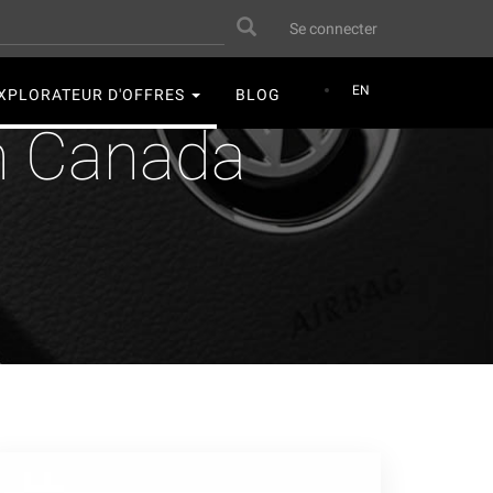
User
Search
Se connecter
account
menu
EN
XPLORATEUR D'OFFRES
BLOG
n Canada