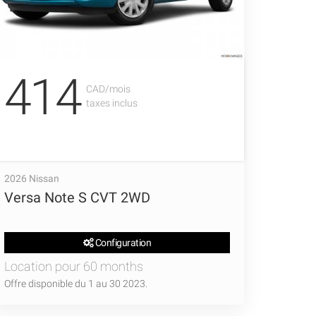
414
CAD/mois
taxes inclus
2026 Nissan
Versa Note S CVT 2WD
Configuration
Location pour 60 months
Offre disponible du 1 au 30 2023.