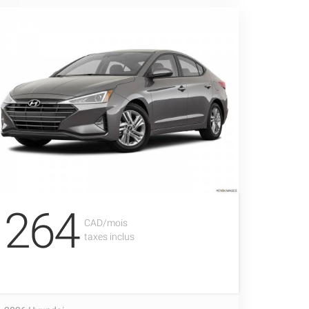
264
CAD/mois
taxes inclus