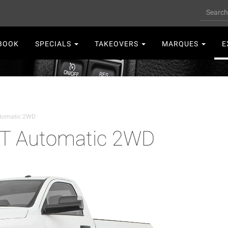
Search
n
BOOK
SPECIALS
TAKEOVERS
MARQUES
E
gation
 Automatic 2WD
tomatic 2WD
T Automatic 2WD