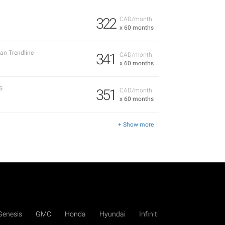
322
CAD/month
x 60 months
an Trendline
341
CAD/month
x 60 months
S
351
CAD/month
x 60 months
+ Show more
Genesis
GMC
Honda
Hyundai
Infiniti