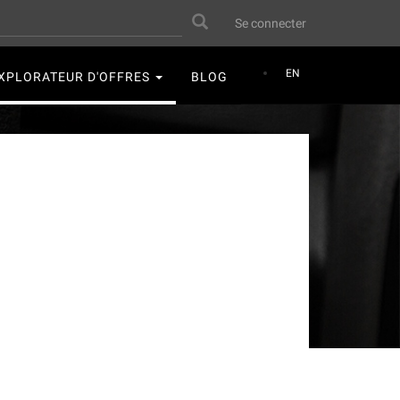
User
Search
Se connecter
account
menu
EN
XPLORATEUR D'OFFRES
BLOG