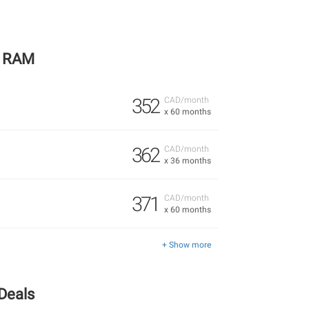
y
RAM
352
CAD/month
x 60 months
362
CAD/month
x 36 months
371
CAD/month
x 60 months
+ Show more
Deals