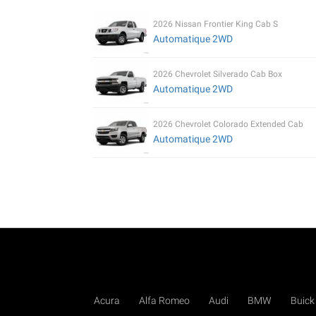
2026 Nissan Frontier King Cab S
Automatique 2WD
2026 Chevrolet Silverado Cab Box
Automatique 2WD
2026 Chevrolet Colorado Extended Cab
Automatique 2WD
Acura
Alfa Romeo
Audi
BMW
Buick