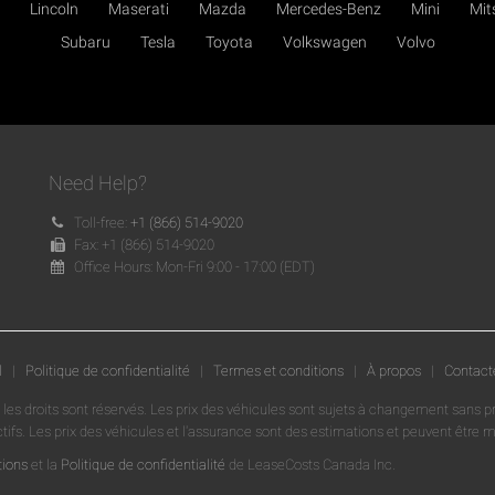
Lincoln
Maserati
Mazda
Mercedes-Benz
Mini
Mit
Subaru
Tesla
Toyota
Volkswagen
Volvo
Need Help?
Toll-free:
+1 (866) 514-9020
Fax: +1 (866) 514-9020
Office Hours: Mon-Fri 9:00 - 17:00 (EDT)
l
|
Politique de confidentialité
|
Termes et conditions
|
À propos
|
Contact
 les droits sont réservés. Les prix des véhicules sont sujets à changement sans p
ctifs. Les prix des véhicules et l'assurance sont des estimations et peuvent être
tions
et la
Politique de confidentialité
de LeaseCosts Canada Inc.