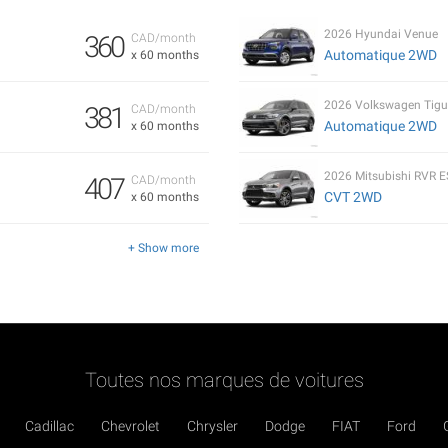
2026 Hyundai Venue
360
CAD/month
Automatique 2WD
x 60 months
2026 Volkswagen Tigu
381
CAD/month
Automatique 2WD
x 60 months
2026 Mitsubishi RVR E
407
CAD/month
CVT 2WD
x 60 months
+ Show more
Toutes nos marques de voitures
Cadillac
Chevrolet
Chrysler
Dodge
FIAT
Ford