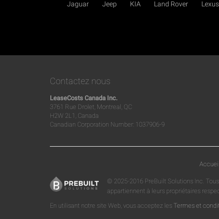
Jaguar
Jeep
KIA
Land Rover
Lexus
Contactez nous
LeaseCosts Canada Inc.
3761 Rue Drolet, Montreal, QC
H2W 2L1, Canada
Canadian Corporation Number: 1037906-9
Accuei
© 2025-2016 PreBuilt Solutions Inc. Tous
appartiennent à leurs propriétaires respe
En utilisant notre site Web, vous acceptez les
Termes et condi