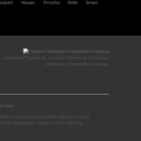
subishi
Nissan
Porsche
RAM
Smart
LeaseCosts™ Canada Inc. est un fier membre de la Canadian
Federation of Independent Business.
ez nous
réavis. Tous les noms de produits, logos et marques
 modifiés sans préavis. Utilisez comme référence.