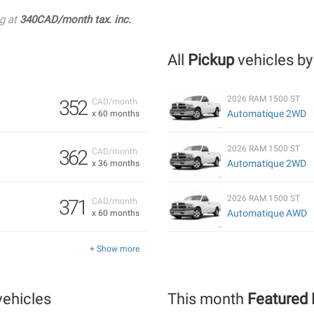
ng at
340CAD/month tax. inc.
All
Pickup
vehicles b
2026 RAM 1500 ST
352
CAD/month
Automatique 2WD
x 60 months
2026 RAM 1500 ST
362
CAD/month
Automatique 2WD
x 36 months
2026 RAM 1500 ST
371
CAD/month
Automatique AWD
x 60 months
+ Show more
ehicles
This month
Featured 