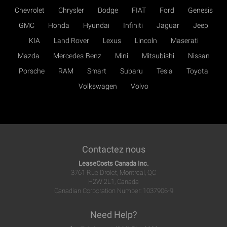
Chevrolet
Chrysler
Dodge
FIAT
Ford
Genesis
GMC
Honda
Hyundai
Infiniti
Jaguar
Jeep
KIA
Land Rover
Lexus
Lincoln
Maserati
Mazda
Mercedes-Benz
Mini
Mitsubishi
Nissan
Porsche
RAM
Smart
Subaru
Tesla
Toyota
Volkswagen
Volvo
Contactez nous
LeaseCosts Canada Inc.
3761 Rue Drolet, Montreal, QC
H2W 2L1, Canada
Canadian Corporation Number: 1037906-9
Need Help?