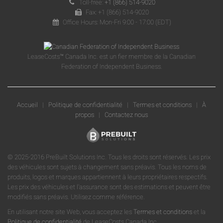
Toll-free:
+1 (866) 514-9020
Fax: +1 (866) 514-9020
Office Hours: Mon-Fri 9:00 - 17:00 (EDT)
LeaseCosts™ Canada Inc. est un fier membre de la Canadian
Federation of Independent Business.
Accueil
|
Politique de confidentialité
|
Termes et conditions
|
À
propos
|
Contactez nous
© 2025-2016 PreBuilt Solutions Inc. Tous les droits sont réservés. Les prix
des véhicules sont sujets à changement sans préavis. Tous les noms de
produits, logos et marques appartiennent à leurs propriétaires respectifs.
Les prix des véhicules et l'assurance sont des estimations et peuvent être
modifiés sans préavis. Utilisez comme référence.
En utilisant notre site Web, vous acceptez les
Termes et conditions
et la
Politique de confidentialité
de LeaseCosts Canada Inc.