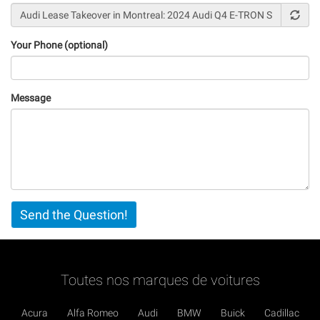
Your Phone (optional)
Message
Vertical
Send the Question!
Tabs
Toutes nos marques de voitures
Acura
Alfa Romeo
Audi
BMW
Buick
Cadillac