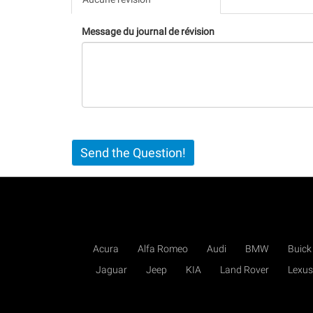
(onglet
actif)
Message du journal de révision
Send the Question!
Acura
Alfa Romeo
Audi
BMW
Buick
Jaguar
Jeep
KIA
Land Rover
Lexus