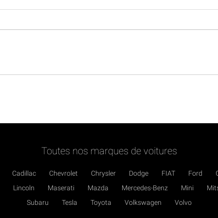
Toutes nos marques de voitures
Cadillac
Chevrolet
Chrysler
Dodge
FIAT
Ford
Lincoln
Maserati
Mazda
Mercedes-Benz
Mini
Mit
Subaru
Tesla
Toyota
Volkswagen
Volvo