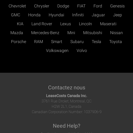
Chevrolet
Chrysler
Dodge
FIAT
Ford
Genesis
GMC
Honda
Hyundai
Infiniti
Jaguar
Jeep
KIA
Land Rover
Lexus
Lincoln
Maserati
Mazda
Mercedes-Benz
Mini
Mitsubishi
Nissan
Porsche
RAM
Smart
Subaru
Tesla
Toyota
Volkswagen
Volvo
Contactez nous
LeaseCosts Canada Inc.
3761 Rue Drolet, Montreal, QC
H2W 2L1, Canada
Canadian Corporation Number: 1037906-9
Need Help?