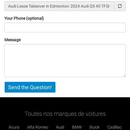
Your Phone (optional)
Message
Vertical
Send the Question!
Tabs
Toutes nos marques de voitures
Acura
Alfa Romeo
Audi
BMW
Buick
Cadillac