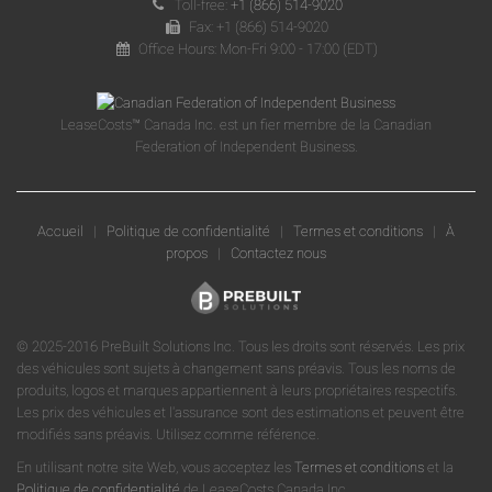
Toll-free:
+1 (866) 514-9020
Fax: +1 (866) 514-9020
Office Hours: Mon-Fri 9:00 - 17:00 (EDT)
LeaseCosts™ Canada Inc. est un fier membre de la Canadian
Federation of Independent Business.
Accueil
|
Politique de confidentialité
|
Termes et conditions
|
À
propos
|
Contactez nous
© 2025-2016 PreBuilt Solutions Inc. Tous les droits sont réservés. Les prix
des véhicules sont sujets à changement sans préavis. Tous les noms de
produits, logos et marques appartiennent à leurs propriétaires respectifs.
Les prix des véhicules et l'assurance sont des estimations et peuvent être
modifiés sans préavis. Utilisez comme référence.
En utilisant notre site Web, vous acceptez les
Termes et conditions
et la
Politique de confidentialité
de LeaseCosts Canada Inc.