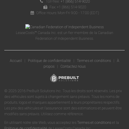
Toll-free:
+1 (866) 514-9020
Fax: +1 (866) 514-9020
Office Hours: Mon-Fri 9:00 - 17:00 (EDT)
LeaseCosts™ Canada Inc. est un fier membre de la Canadian
Federation of Independent Business.
Accueil
|
Politique de confidentialité
|
Termes et conditions
|
À
propos
|
Contactez nous
© 2025-2016 PreBuilt Solutions Inc. Tous les droits sont réservés. Les prix
des véhicules sont sujets à changement sans préavis. Tous les noms de
produits, logos et marques appartiennent à leurs propriétaires respectifs.
Les prix des véhicules et l'assurance sont des estimations et peuvent être
modifiés sans préavis. Utilisez comme référence.
En utilisant notre site Web, vous acceptez les
Termes et conditions
et la
Politique de confidentialité
de LeaseCosts Canada Inc.