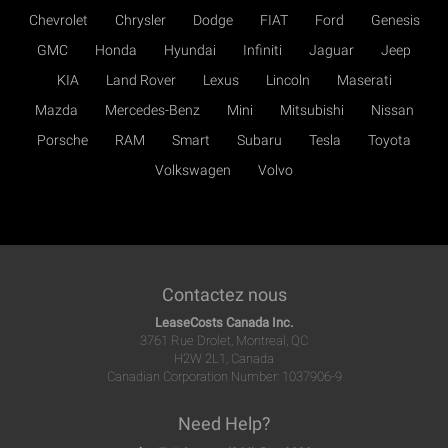
Chevrolet
Chrysler
Dodge
FIAT
Ford
Genesis
GMC
Honda
Hyundai
Infiniti
Jaguar
Jeep
KIA
Land Rover
Lexus
Lincoln
Maserati
Mazda
Mercedes-Benz
Mini
Mitsubishi
Nissan
Porsche
RAM
Smart
Subaru
Tesla
Toyota
Volkswagen
Volvo
Contactez nous
LeaseCosts Canada Inc.
3761 Rue Drolet, Montreal, QC
H2W 2L1, Canada
Canadian Corporation Number: 1037906-9
Need Help?