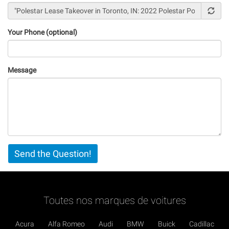
Your Phone (optional)
Message
Vertical
Send the Question!
Tabs
Toutes nos marques de voitures
Acura
Alfa Romeo
Audi
BMW
Buick
Cadillac