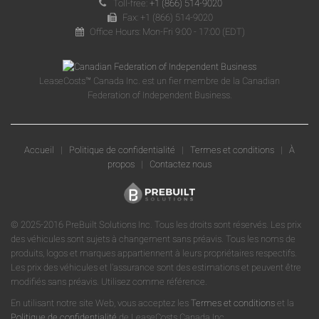
Toll-free:
+1 (866) 514-9020
Fax: +1 (866) 514-9020
Office Hours: Mon-Fri 9:00 - 17:00 (EDT)
LeaseCosts™ Canada Inc. est un fier membre de la Canadian
Federation of Independent Business.
Accueil
|
Politique de confidentialité
|
Termes et conditions
|
À
propos
|
Contactez nous
© 2025-2016 PreBuilt Solutions Inc. Tous les droits sont réservés. Les prix
des véhicules sont sujets à changement sans préavis. Tous les noms de
produits, logos et marques appartiennent à leurs propriétaires respectifs.
Les prix des véhicules et l'assurance sont des estimations et peuvent être
modifiés sans préavis. Utilisez comme référence.
En utilisant notre site Web, vous acceptez les
Termes et conditions
et la
Politique de confidentialité
de LeaseCosts Canada Inc.