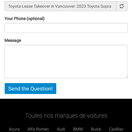
Your Phone (optional)
Message
Vertical
Send the Question!
Tabs
Toutes nos marques de voitures
Acura
Alfa Romeo
Audi
BMW
Buick
Cadillac