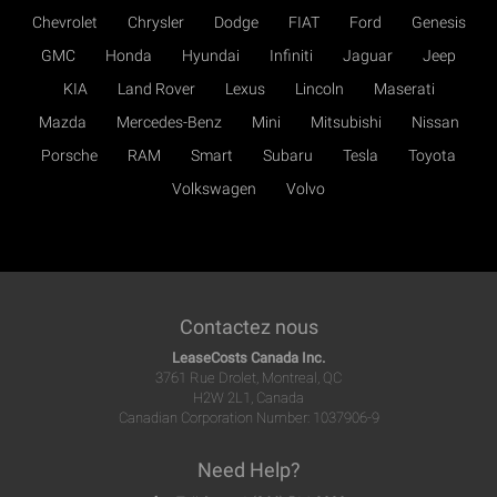
Chevrolet
Chrysler
Dodge
FIAT
Ford
Genesis
GMC
Honda
Hyundai
Infiniti
Jaguar
Jeep
KIA
Land Rover
Lexus
Lincoln
Maserati
Mazda
Mercedes-Benz
Mini
Mitsubishi
Nissan
Porsche
RAM
Smart
Subaru
Tesla
Toyota
Volkswagen
Volvo
Contactez nous
LeaseCosts Canada Inc.
3761 Rue Drolet, Montreal, QC
H2W 2L1, Canada
Canadian Corporation Number: 1037906-9
Need Help?