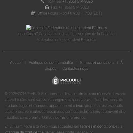
Toll-free:
+1 (866) 514-9020
Fax: +1 (866) 514-9020
Office Hours: Mon-Fri 9:00 - 17:00 (EDT)
LeaseCosts™ Canada Inc. est un fier membre de la Canadian
Federation of Independent Business.
Accueil
|
Politique de confidentialité
|
Termes et conditions
|
À
propos
|
Contactez nous
© 2025-2016 PreBuilt Solutions Inc. Tous les droits sont réservés. Les prix
des véhicules sont sujets à changement sans préavis. Tous les noms de
produits, logos et marques appartiennent à leurs propriétaires respectifs.
Les prix des véhicules et l'assurance sont des estimations et peuvent être
modifiés sans préavis. Utilisez comme référence.
En utilisant notre site Web, vous acceptez les
Termes et conditions
et la
Politique de confidentialité
de LeaseCosts Canada Inc.