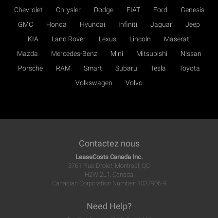
Chevrolet
Chrysler
Dodge
FIAT
Ford
Genesis
GMC
Honda
Hyundai
Infiniti
Jaguar
Jeep
KIA
Land Rover
Lexus
Lincoln
Maserati
Mazda
Mercedes-Benz
Mini
Mitsubishi
Nissan
Porsche
RAM
Smart
Subaru
Tesla
Toyota
Volkswagen
Volvo
Contactez nous
LeaseCosts Canada Inc.
3761 Rue Drolet, Montreal, QC
H2W 2L1, Canada
Canadian Corporation Number: 1037906-9
Need Help?