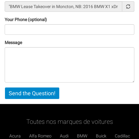
Your Phone (optional)
Message
Vertical
Send the Question!
Tabs
Toutes nos marques de voitures
Acura
Alfa Romeo
Audi
BMW
Buick
Cadillac