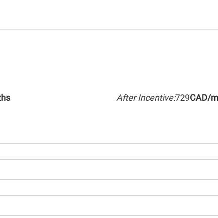
hs
After Incentive:
729
CAD/m