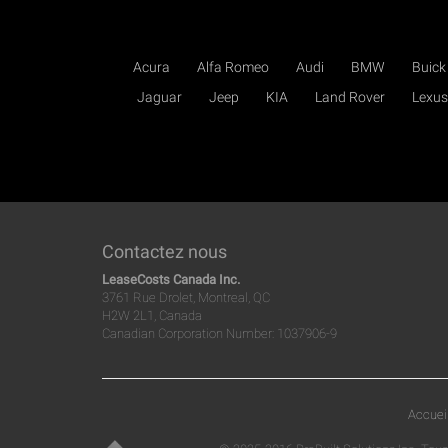
Acura
Alfa Romeo
Audi
BMW
Buick
Jaguar
Jeep
KIA
Land Rover
Lexus
Contactez nous
LeaseCosts Canada Inc.
3761 Rue Drolet, Montreal, QC
H2W 2L1, Canada
Canadian Corporation Number: 1037906-9
Accuei