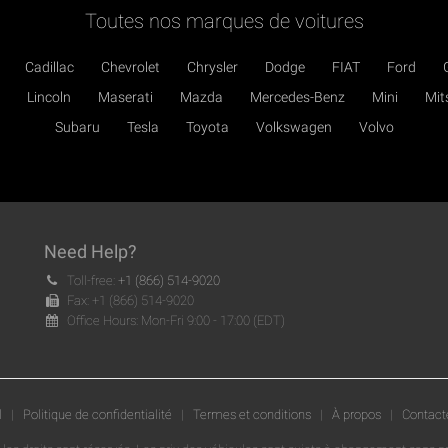
Toutes nos marques de voitures
Cadillac
Chevrolet
Chrysler
Dodge
FIAT
Ford
Lincoln
Maserati
Mazda
Mercedes-Benz
Mini
Mit
Subaru
Tesla
Toyota
Volkswagen
Volvo
Need Help?
Toll-free:
+1 (866) 514-9020
Fax: +1 (866) 514-9020
Office Hours: Mon-Fri 9:00 - 17:00 (EDT)
l
|
Politique de confidentialité
|
Termes et conditions
|
À propos
|
Contact