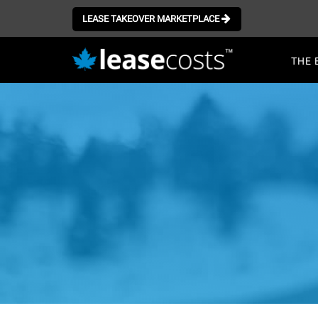
LEASE TAKEOVER MARKETPLACE
Mai
THE 
navi
Aller
au
contenu
principal