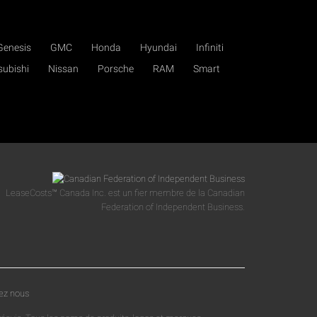
Genesis
GMC
Honda
Hyundai
Infiniti
subishi
Nissan
Porsche
RAM
Smart
LeaseCosts™ Canada Inc. est un fier membre de la Canadian
Federation of Independent Business.
ez nous