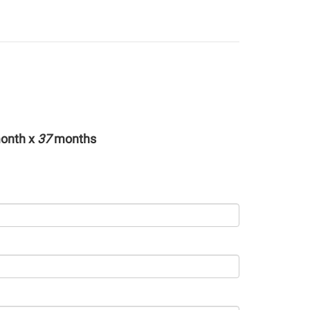
onth x
37
months